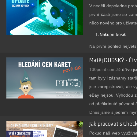
V neděli dopoledne probě
Týmy losujeme mezi uži
první části jsme se zam
ZDE
informací
něco nového pro uživatel
1. Nákupní košík
Na první pohled největš
Jaká je cena?
vám nestane, že omylem 
Matěj DUBSKÝ - Čtvr
nákupu a vytvoření tra
Jak objednat?
130point.com
Již dříve 
fungovalo doposud.
info@absolutecardcollec
tam byly i záznamy star
2. Obnova sdílených 
jste zaregistrovali, al
Bylo obnoveno velké mn
eBay nejsou. Výhodou zůs
zmizel náhled pro další
od přeškrtnuté původní č
skenovat co nejméně, po
Dnes jsme s jedním mým 
karty přidáte, zůstane 
mavin.io
jsem se hned pt
Jak pracovat s Check
prostoru se vám započítá
záznamy o prodejích i n
Pokud náš web využíváte