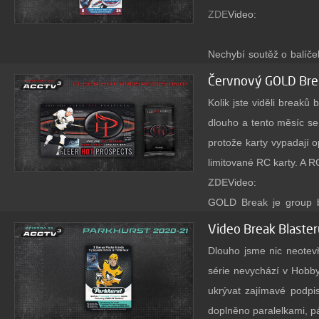
plastového obalu pro o
ZDE
Video:
chráněné hrany karet. 
každé strany prostor nav
Nechybí soutěž o balíč
webu. Soutěž končí za t
Červnový GOLD Brea
Všechny karty z breaku b
Kolik jste viděli break
videa od 6 Kč za kus. A
dlouho a tento měsíc s
vám FREE.
protože karty vypadají 
limitované RC karty. A 
ZDE
Video:
GOLD Break je group b
rozdělíme na týmy. Tý
Video Break Blaste
zde
hodnotné karty. Více
Dlouho jsme nic neotev
série nevychází v Hobby
ukrývat zajímavé podpi
doplněno paralelkami, pá