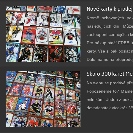
Všechny neřadové karty 
Nové karty k prodej
května. Řadové karty bu
Kromě schovaných pokl
FREE. Co je Absolute C
následujících dní. Může
prezentovat své sbírky
zastoupení cennějších 
transakcí. Funkcí je tam
Pro nákup stačí FREE úč
karty. Vše si pak poslat
Dále máme na přeprodej 
Skoro 300 karet Met
Na webu se prodává přes 
Popoženeme to? Máme p
milníkům. Jeden z pokla
devadesátek vícekrát. Vš
Vlastní design
Jakmile na webu bude 15