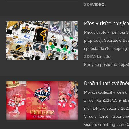
ZDE
VIDEO:
Nechybí soutěž o balíč
Přes 3 tisíce novýc
webu. Vítěze vylosujeme
Přicestovalo k nám asi 3
přeprodej. Sběratelé Bos
Všechny karty z breaku b
spousta dalších super j
od 6 Kč za kus. Aukce 
ZDE
Video zde:
FREE.
Karty se postupně objeví
ZDE
Na celou nabídku P
Chystáme další rozmě
Dračí triumf zvěčn
Moravskoslezský celek s
Posílejte kartónky dál
z ročníku 2018/19 a abs
pak až přidat nějakou 
nich tak pro sezónu 2020
nepoužívají, tak jsme př
V setu karet naleznem
pomůže v chodu firmy. 
viceprezident Ing. Jan C
kartónky.