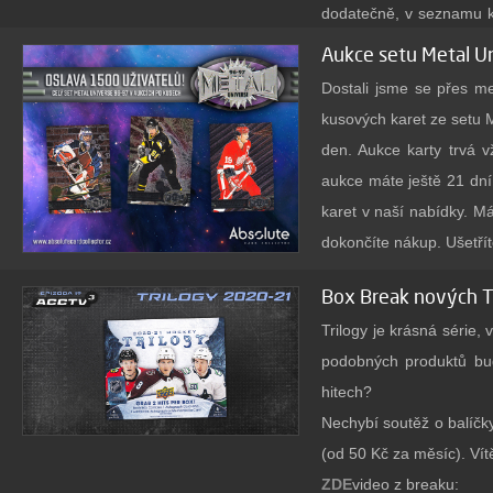
dodatečně, v seznamu k
Kartónky kolují dále a c
Kamešova karta v balení
Aukce setu Metal U
kartónky nezničené pásko
>>ZDE<<
Seznam karet n
Dostali jsme se přes m
Používejte správnou 
kusových karet ze setu 
Nebo spíš
nepoužívejte
den. Aukce karty trvá 
nebo samotné izolepy si 
aukce máte ještě 21 dní
karta do sbírky v obalu
karet v naší nabídky. Má
odkaz na pásku
My dříve
dokončíte nákup. Ušetřít
totiž lepíme i kartónk
Zakladatel celého webu, 
Box Break nových T
odlepíte, tak neztrhává 
ve 100% stavu a až na 2
Trilogy je krásná série,
ZDE
nejlepších jmen jak
podobných produktů bu
Chtěli bychom vám za c
hitech?
sběratelů! Budeme rádi,
Nechybí soutěž o balíč
placené účty. Díky nim
(od 50 Kč za měsíc). Vít
další usnadnění práce s
ZDE
video z breaku:
dostali.