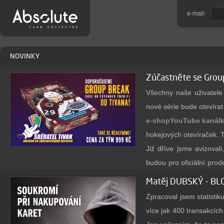
e-mail:
NOVINKY
Zúčastněte se Gro
Všechny naše uživatel
nové série bude otevírat
e-shop
YouTube kanál
k
hokejových otevíraček. T
Již dříve jsme avizova
budou pro oficiální pro
jej doporučíme a sami 
Matěj DUBSKÝ - BLO
Petr by pro vás rád dě
Zpracoval jsem statisti
nějakou pozici!
více jak 400 transakcíc
Jednu pozici pořídíte z