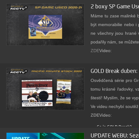
2 boxy SP Game Us
včetně těch nejlepších 
web dalším sběratelům, 
Máme tu zase malinké bo
být memorabilie nebo i 
ne všechny jsou hrané 
podařily nám, se můžete
A nebojte, není to vše
ZDE
Video:
účtem, tím více karet, 
Nechybí soutěž o balíčk
GOLD Break duben: 
Jen je potřeba jít na w
Osvědčená série pro Gr
další soutěže. V každém 
tomu krásné řadovky, vz
Všechny karty z breaku 
štestí! Myslím, že se vy
si můžete karty naklikat
Ve videu nechybí soutěž o
nepotřebujete placený ú
ZDE
Video:
Co je GOLD Break?
UPDATE WEBU: Sez
Je group break pro naš