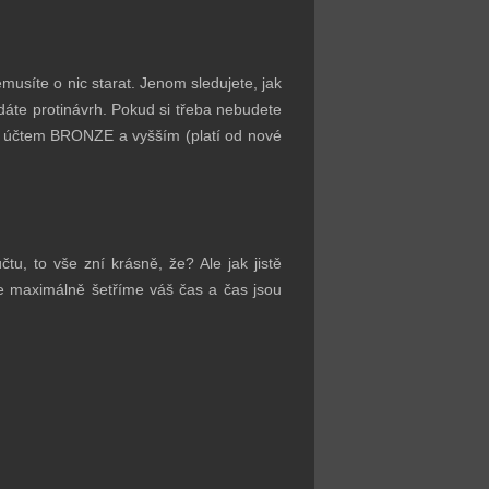
nemusíte o nic starat. Jenom sledujete, jak
dáte protinávrh. Pokud si třeba nebudete
m s účtem BRONZE a vyšším (platí od nové
u, to vše zní krásně, že? Ale jak jistě
je maximálně šetříme váš čas a čas jsou