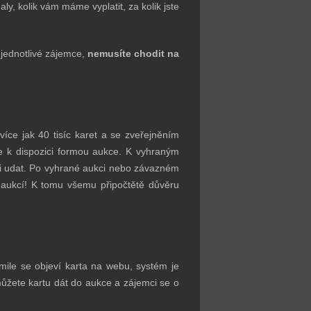
y, kolik vám máme vyplatit, za kolik jste
o jednotlivé zájemce,
nemusíte chodit na
íce jak 40 tisíc karet a se zveřejněním
 k dispozici formou aukce. K vyhraným
hli udat. Po vyhrané aukci nebo závazném
h aukcí! K tomu všemu připočtětě důvěru
mile se objeví karta na webu, systém je
můžete kartu dát do aukce a zájemci se o