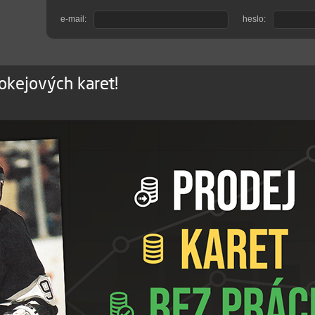
e-mail:
heslo:
okejových karet!