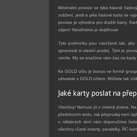
Minimální provize se týká hlavně řadový
zvážení, jestli a jaké řadové karty se v
provize je výhodná pro dražší karty. Ka
zájem! Nestíháme je doplňovat.
Tyto podmínky jsou navržené tak, aby 
spravovat si vlastní prodej. Tam je prov
ceníte. My se snažíme vám čas na karty c
Ke GOLD účtu je bonus ve formě group 
uživatele s GOLD účtem. Můžete tak získa
Jaké karty poslat na pře
Všechny! Nemusí jít o známá jména. Na 
předchozím textu, tak přeprodej není úpl
u některých sérií vám doporučíme řado
všechny různé inserty, paralelky, RC kar