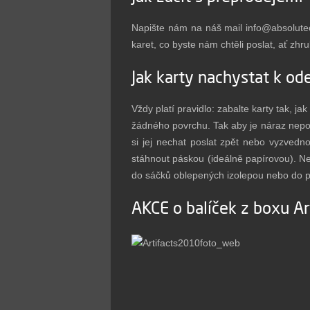
Napište nám na náš mail
info@absolutec
karet, co byste nám chtěli poslat, ať zh
Jak karty nachystat k od
Vždy platí pravidlo: zabalte karty tak, j
žádného povrchu. Tak aby je náraz nepo
si jej nechat poslat zpět nebo vyzvedno
stáhnout páskou (ideálně papírovou). Ned
do sáčků oblepených izolepou nebo do po
AKCE o balíček z boxu A