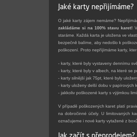
Jaké karty nepřijímáme?
O jaké karty zájem nemáme? Nepřijímáme 
zakládáme si na 100% stavu karet!
V
staráme. Každá karta je uložena ve vlast
bezpečně balíme, aby nedošlo k poškoze
poškození. Proto nepříjímáme karty, kte
- karty, které byly vystaveny dennímu svě
- karty, které byly v albech, na které se p
- karty silnější jak 75pt, které byly ulože
- karty uloženy delší dobu v papírových 
- jakkoliv poškozené karty s výjimkou lim
V případě poškozených karet platí pravi
na dobročinné účely. U limitovaných ka
označujeme i nové karty vytažené z box
Jak začít s přeprodejem?