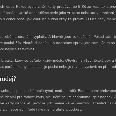
ch karet. Pokud byste chtěli karty prodávat po 5 Kč za kus, tak z p
yplatí posílat. Určitě doporučíme série jako Artifacts nebo karty brank
rty s cenou vyšší jak 2000 Kč budou vždy za provizi 300 Kč, tedy méně 
se oběma stranám vyplatily. A hlavně jsou ozkoušené. Pokud vám t
ize pouhá 3%. Akorát si nabídku a transakce spravujete sami. Je to na
o nejvíce zefektivnit.
breaku, který se pořádá každý měsíc. Otevíráme vždy nějaký box a 
t parádní karty, nechat si je poslat nebo je rovnou vystavit na přeprod
prodej?
webu je spoustu sběratelů týmů, setů a hráčů. Budete sami překvapeni
ně ideální pro řadové karty, ale určitě se jim nebráníme, spíš naopak. J
vé karty neposílat, protože jich máme velké množství. Přehled naj
ty a v neposlední řadě také memorabilie a podpisy.