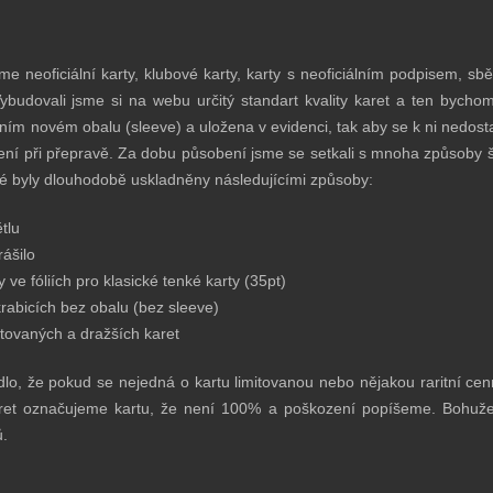
neoficiální karty, klubové karty, karty s neoficiálním podpisem, sběr
ybudovali jsme si na webu určitý standart kvality karet a ten bychom
ním novém obalu (sleeve) a uložena v evidenci, tak aby se k ni nedostal
ní při přepravě. Za dobu působení jsme se setkali s mnoha způsoby š
ré byly dlouhodobě uskladněny následujícími způsoby:
tlu
rášilo
ny ve fóliích pro klasické tenké karty (35pt)
krabicích bez obalu (bez sleeve)
itovaných a dražších karet
dlo, že pokud se nejedná o kartu limitovanou nebo nějakou raritní ce
ret označujeme kartu, že není 100% a poškození popíšeme. Bohužel s
ů.