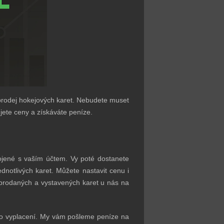
prodej hokejových karet. Nebudete muset
jete ceny a získáváte peníze.
ojené s vaším účtem. Vy poté dostanete
notlivých karet. Můžete nastavit cenu i
prodaných a vystavených karet u nás na
t o vyplacení. My vám pošleme peníze na