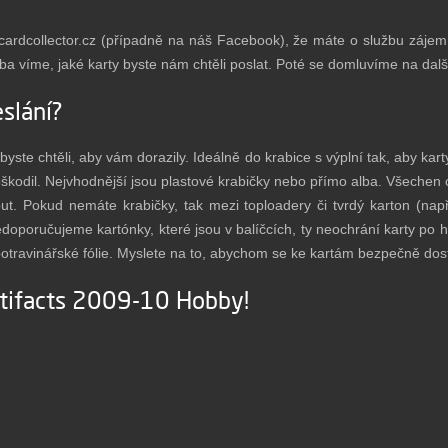
ardcollector.cz
(případně na náš Facebook), že máte o službu zájem. 
ruba víme, jaké karty byste nám chtěli poslat. Poté se domluvíme na dal
eslání?
ak byste chtěli, aby vám dorazily. Ideálně do krabice s výplní tak, aby k
škodil. Nejvhodnější jsou plastové krabičky nebo přímo alba. Všechen
ut. Pokud nemáte krabičky, tak mezi toploadery či tvrdý karton (nap
oporučujeme kartónky, které jsou v balíčcích, ty neochrání karty po h
travinářské fólie. Myslete na to, abychom se ke kartám bezpečně dost
rtifacts 2009-10 Hobby!