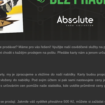
je prodávat? Máme pro vás řešení! Využijte naší osvědčené služby na 
et chodit s každým prodejem na poštu. Předáte karty nám a jenom urču
rty, my je zpracujeme a vložíme do naší nabídky. Karty budou prop
 vloženy do nabídky. Pod svým účtem si pak sami nastavujete ceny jed
s určováním cen pomůže naše statistika, kde uvidíte průměrné ceny 
 se prodají. Jakmile váš vydělek přesáhne 500 Kč, můžete si zažáda