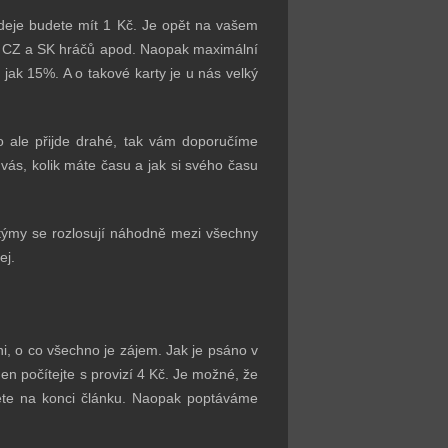
rodeje budete mít 1 Kč. Je opět na vašem
ářů, CZ a SK hráčů apod. Naopak maximální
jak 15%. A o takové karty je u nás velký
o ale přijde drahé, tak vám doporučíme
 vás, kolik máte času a jak si svého času
týmy se rozlosují náhodně mezi všechny
ej.
, o co všechno je zájem. Jak je psáno v
en počítejte s provizí 4 Kč. Je možné, že
dete na konci článku. Naopak poptáváme