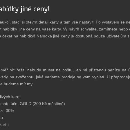
abídky jiné ceny!
ukcí, stačí si otevřít detail karty a tam vše nastavit. Po vystavení se 
t nabídky jiné ceny na vaše karty. Vy návrh schválíte, zamítnete nebo 
í a čekat na nabídky! Nabídka jiné ceny je dostupná pouze uživatelů
měř nic řešit, nebudu muset na poštu, jen mi přistanou peníze na účt
ždy na zváženou, jaká varianta prodeje se vám vyplatí. U přeprode
eje budeme mít my.
livých karet
d máte účet GOLD (200 Kč měsíčně)
vize 30%
tu
kartu