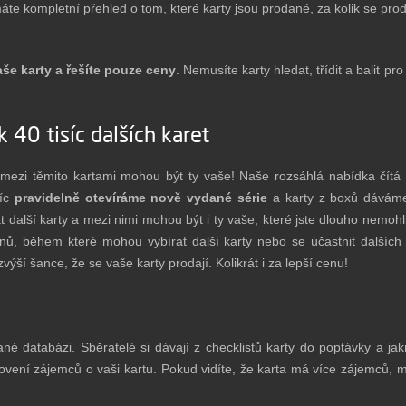
 kompletní přehled o tom, které karty jsou prodané, za kolik se prodal
še karty a řešíte pouze ceny
. Nemusíte karty hledat, třídit a balit pr
k 40 tisíc dalších karet
ezi těmito kartami mohou být ty vaše! Naše rozsáhlá nabídka čítá v
víc
pravidelně otevíráme nově vydané série
a karty z boxů dáváme
at další karty a mezi nimi mohou být i ty vaše, které jste dlouho nemo
dnů, během které mohou vybírat další karty nebo se účastnit dalšíc
výší šance, že se vaše karty prodají. Kolikrát i za lepší cenu!
é databázi. Sběratelé si dávají z checklistů karty do poptávky a jak
vení zájemců o vaši kartu. Pokud vidíte, že karta má více zájemců, 