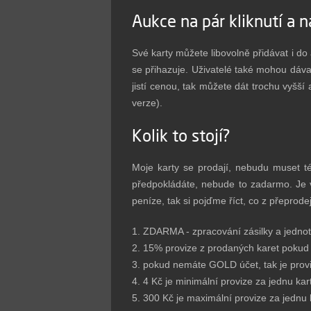
Aukce na pár kliknutí a n
Své karty můžete libovolně přidávat i do a
se přihazuje. Uživatelé také mohou dáva
jistí cenou, tak můžete dát trochu vyšš
verze).
Kolik to stojí?
Moje karty se prodají, nebudu muset té
předpokládáte, nebude to zadarmo. Je v
peníze, tak si pojďme říct, co z přeprod
1. ZDARMA - zpracování zásilky a jednot
2. 15% provize z prodaných karet poku
3. pokud nemáte GOLD účet, tak je pro
4. 4 Kč je minimální provize za jednu kar
5. 300 Kč je maximální provize za jednu 