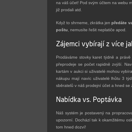
na váš účet! Pod svým účtem na webu máte
již prodali atd.
Když to shrneme, zkrátka jen
předáte va
poštu
, nemusíte řešit neplatiče apod.
Zájemci vybírají z více ja
Prodáváme stovky karet týdně a právě m
přeprodeje se počet rapidně zvýší. Na
kartám v aukci si uživatelé mohou vybír
nákupu mají navíc uživatelé lhůtu 3 tý
sběratelů v náš prodejní účet a hned se z
Nabídka vs. Poptávka
Náš systém je postavený na propracovan
upozorní. Dochází tak k okamžitému oslo
tom hned dozví!