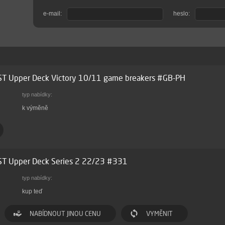
e-mail:
heslo:
ST Upper Deck Victory 10/11 game breakers #GB-PH
typ nabídky:
k výměně
ST Upper Deck Series 2 22/23 #331
typ nabídky:
kup teď
NABÍDNOUT JINOU CENU
VYMĚNIT