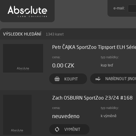
e-mail:
VÝSLEDEK HLEDÁNÍ
1343 karet
Petr ČAJKA SportZoo Tipsport ELH Sér
cena:
typ nabídky:
0.00 CZK
kup teď
NABÍDNOUT JINO
KOUPIT
Zach OSBURN SportZoo 23/24 #168
cena:
typ nabídky:
neuvedeno
k výměně
VYMĚNIT