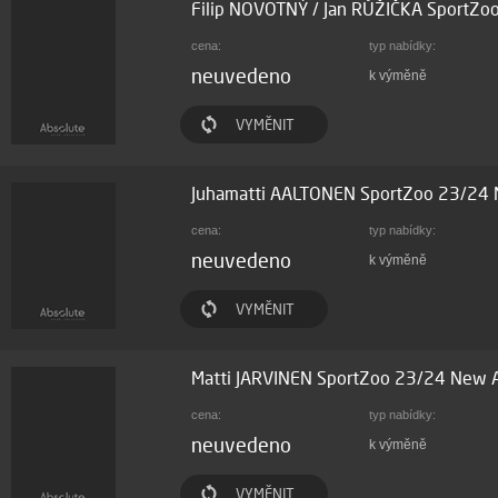
Filip NOVOTNÝ / Jan RŮŽIČKA SportZo
cena:
typ nabídky:
neuvedeno
k výměně
VYMĚNIT
Juhamatti AALTONEN SportZoo 23/24 
cena:
typ nabídky:
neuvedeno
k výměně
VYMĚNIT
Matti JARVINEN SportZoo 23/24 New A
cena:
typ nabídky:
neuvedeno
k výměně
VYMĚNIT