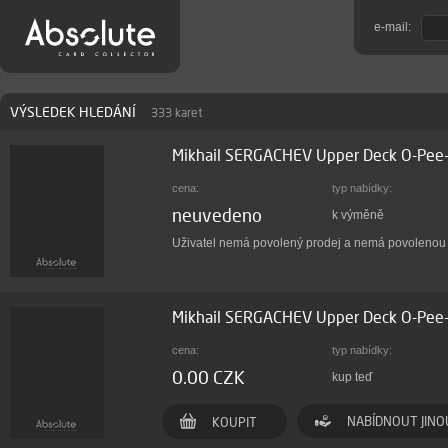
e-mail:
VÝSLEDEK HLEDÁNÍ
333 karet
Mikhail SERGACHEV Upper Deck O-Pee
cena:
typ nabídky:
neuvedeno
k výměně
Uživatel nemá povolený prodej a nemá povoleno
Mikhail SERGACHEV Upper Deck O-Pe
cena:
typ nabídky:
0.00 CZK
kup teď
NABÍDNOUT JINO
KOUPIT