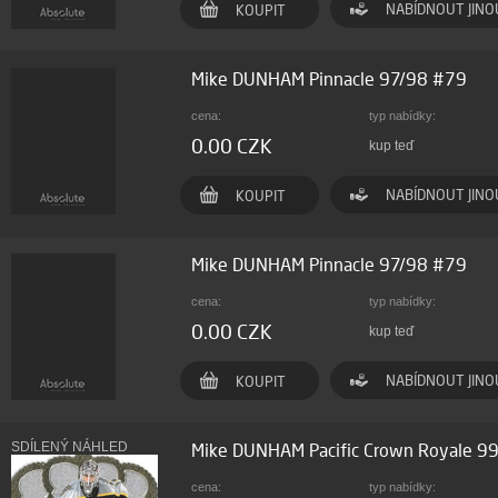
NABÍDNOUT JINO
KOUPIT
Mike DUNHAM Pinnacle 97/98 #79
cena:
typ nabídky:
0.00 CZK
kup teď
NABÍDNOUT JINO
KOUPIT
Mike DUNHAM Pinnacle 97/98 #79
cena:
typ nabídky:
0.00 CZK
kup teď
NABÍDNOUT JINO
KOUPIT
SDÍLENÝ NÁHLED
Mike DUNHAM Pacific Crown Royale 9
cena:
typ nabídky: