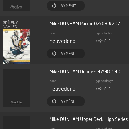
VYMĚNIT
SDÍLENÝ
Mike DUNHAM Pacific 02/03 #207
NÁHLED
cena:
typ nabídky:
neuvedeno
k výměně
VYMĚNIT
Mike DUNHAM Donruss 97/98 #93
cena:
typ nabídky:
neuvedeno
k výměně
VYMĚNIT
Mike DUNHAM Upper Deck High Series 
cena:
typ nabídky: