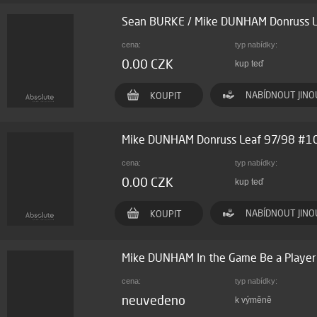
Sean BURKE / Mike DUNHAM Donruss L
cena:
typ nabídky:
0.00 CZK
kup teď
NABÍDNOUT JINO
KOUPIT
Mike DUNHAM Donruss Leaf 97/98 #1
cena:
typ nabídky:
0.00 CZK
kup teď
NABÍDNOUT JINO
KOUPIT
Mike DUNHAM In the Game Be a Playe
cena:
typ nabídky:
neuvedeno
k výměně