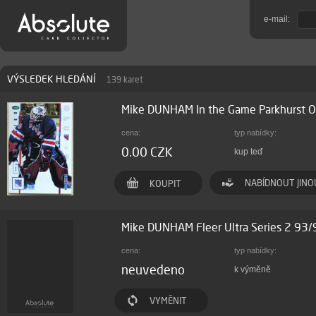
e-mail:
VÝSLEDEK HLEDÁNÍ
139 karet
Mike DUNHAM In the Game Parkhurst O
cena:
typ nabídky:
0.00 CZK
kup teď
NABÍDNOUT JINO
KOUPIT
Mike DUNHAM Fleer Ultra Series 2 93
cena:
typ nabídky:
neuvedeno
k výměně
VYMĚNIT