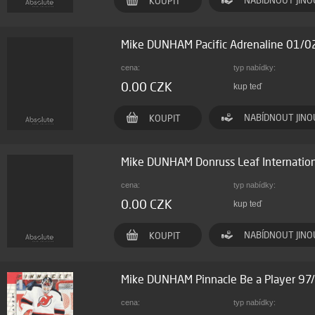
NABÍDNOUT JINO
KOUPIT
Mike DUNHAM Pacific Adrenaline 01/
cena:
typ nabídky:
0.00 CZK
kup teď
NABÍDNOUT JINO
KOUPIT
Mike DUNHAM Donruss Leaf Internatio
cena:
typ nabídky:
0.00 CZK
kup teď
NABÍDNOUT JINO
KOUPIT
Mike DUNHAM Pinnacle Be a Player 9
cena:
typ nabídky: