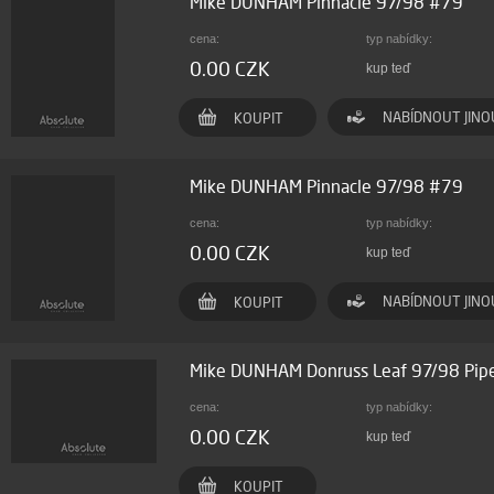
Mike DUNHAM Pinnacle 97/98 #79
cena:
typ nabídky:
0.00 CZK
kup teď
NABÍDNOUT JINO
KOUPIT
Mike DUNHAM Pinnacle 97/98 #79
cena:
typ nabídky:
0.00 CZK
kup teď
NABÍDNOUT JINO
KOUPIT
Mike DUNHAM Donruss Leaf 97/98 Pi
cena:
typ nabídky:
0.00 CZK
kup teď
KOUPIT