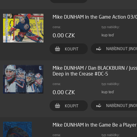
Mike DUNHAM In the Game Action 03
cena:
typ nabídky:
0.00 CZK
kup teď
NABÍDNOUT JINO
KOUPIT
Mike DUNHAM / Dan BLACKBURN / Juss
Deep in the Crease #DC-5
cena:
typ nabídky:
0.00 CZK
kup teď
NABÍDNOUT JINO
KOUPIT
Mike DUNHAM In the Game Be a Player 
cena:
typ nabídky: