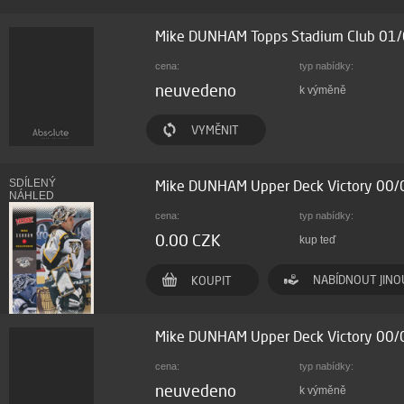
Mike DUNHAM Topps Stadium Club 01
cena:
typ nabídky:
neuvedeno
k výměně
VYMĚNIT
SDÍLENÝ
Mike DUNHAM Upper Deck Victory 00
NÁHLED
cena:
typ nabídky:
0.00 CZK
kup teď
NABÍDNOUT JINO
KOUPIT
Mike DUNHAM Upper Deck Victory 00
cena:
typ nabídky:
neuvedeno
k výměně