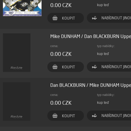
0.00 CZK
kup teď
NABÍDNOUT JINO
KOUPIT
Mike DUNHAM / Dan BLACKBURN Upper 
cena:
typ nabídky:
0.00 CZK
kup teď
NABÍDNOUT JINO
KOUPIT
Dan BLACKBURN / Mike DUNHAM Upper 
cena:
typ nabídky:
0.00 CZK
kup teď
NABÍDNOUT JINO
KOUPIT