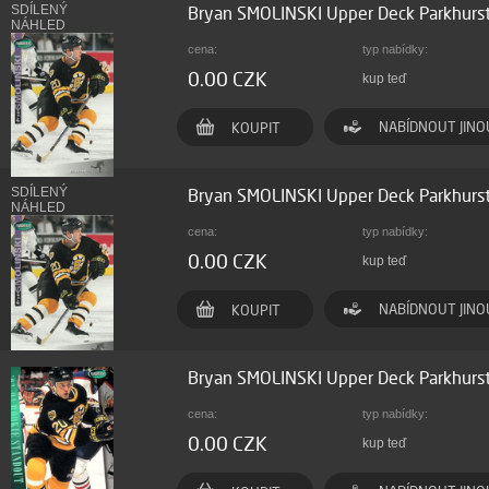
SDÍLENÝ
Bryan SMOLINSKI Upper Deck Parkhur
NÁHLED
cena:
typ nabídky:
0.00 CZK
kup teď
NABÍDNOUT JINO
KOUPIT
SDÍLENÝ
Bryan SMOLINSKI Upper Deck Parkhur
NÁHLED
cena:
typ nabídky:
0.00 CZK
kup teď
NABÍDNOUT JINO
KOUPIT
Bryan SMOLINSKI Upper Deck Parkhurs
cena:
typ nabídky:
0.00 CZK
kup teď